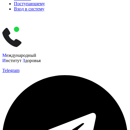
Поступающему
Вход в систему
М
еждународный
И
нститут
З
доровья
Telegram